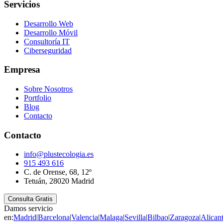
Servicios
Desarrollo Web
Desarrollo Móvil
Consultoría IT
Ciberseguridad
Empresa
Sobre Nosotros
Portfolio
Blog
Contacto
Contacto
info@plustecologia.es
915 493 616
C. de Orense, 68, 12º
Tetuán, 28020 Madrid
Consulta Gratis
Damos servicio
en:
Madrid
|
Barcelona
|
Valencia
|
Malaga
|
Sevilla
|
Bilbao
|
Zaragoza
|
Alican