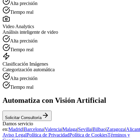
Alta precisión
Tiempo real
Video Analytics
Análisis inteligente de video
Alta precisión
Tiempo real
Clasificación Imágenes
Categorización automática
Alta precisión
Tiempo real
Automatiza con
Visión Artificial
Solicitar Consultoría
Damos servicio
en:
Madrid
|
Barcelona
|
Valencia
|
Malaga
|
Sevilla
|
Bilbao
|
Zaragoza
|
Alican
Aviso Legal
Política de Privacidad
Política de Cookies
Términos y