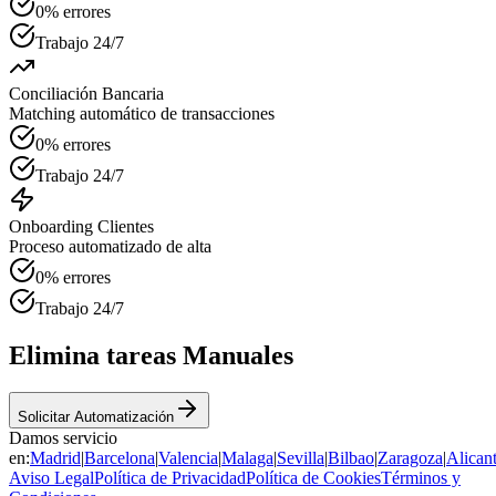
0% errores
Trabajo 24/7
Conciliación Bancaria
Matching automático de transacciones
0% errores
Trabajo 24/7
Onboarding Clientes
Proceso automatizado de alta
0% errores
Trabajo 24/7
Elimina tareas
Manuales
Solicitar Automatización
Damos servicio
en:
Madrid
|
Barcelona
|
Valencia
|
Malaga
|
Sevilla
|
Bilbao
|
Zaragoza
|
Alican
Aviso Legal
Política de Privacidad
Política de Cookies
Términos y