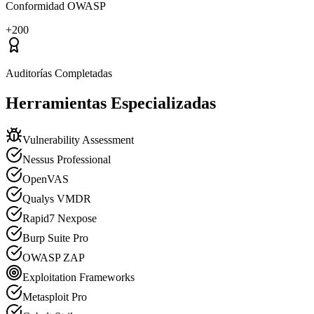
Conformidad OWASP
+200
Auditorías Completadas
Herramientas
Especializadas
Vulnerability Assessment
Nessus Professional
OpenVAS
Qualys VMDR
Rapid7 Nexpose
Burp Suite Pro
OWASP ZAP
Exploitation Frameworks
Metasploit Pro