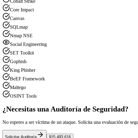
Cobalt Strike
Core Impact
Canvas
SQLmap
Nmap NSE
Social Engineering
SET Toolkit
Gophish
King Phisher
BeEF Framework
Maltego
OSINT Tools
¿Necesitas una Auditoría de Seguridad?
No esperes a ser víctima de un ataque. Solicita una evaluación de segu
Solicitar Auditoría
915 493 616