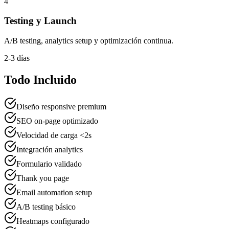
4
Testing y Launch
A/B testing, analytics setup y optimización continua.
2-3 días
Todo
Incluido
Diseño responsive premium
SEO on-page optimizado
Velocidad de carga <2s
Integración analytics
Formulario validado
Thank you page
Email automation setup
A/B testing básico
Heatmaps configurado